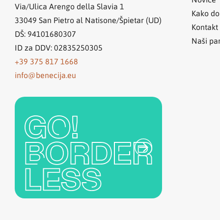
Via/Ulica Arengo della Slavia 1
Kako do
33049
San Pietro al Natisone/Špietar (UD)
Kontakt
DŠ: 94101680307
Naši par
ID za DDV: 02835250305
+39 375 817 1668
info@benecija.eu