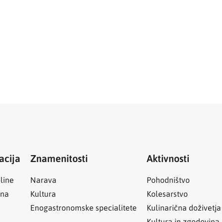
acija
Znamenitosti
Aktivnosti
line
Narava
Pohodništvo
ina
Kultura
Kolesarstvo
Enogastronomske specialitete
Kulinarična doživetja
Kultura in zgodovina