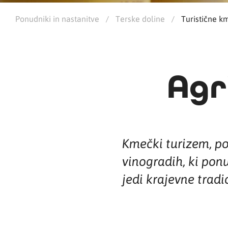
Ponudniki in nastanitve
/
Terske doline
/
Turistične km
Agr
Kmečki turizem, po
vinogradih, ki pon
jedi krajevne tradic