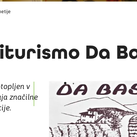
etije
iturismo Da B
topljen v
uja značilne
ije.