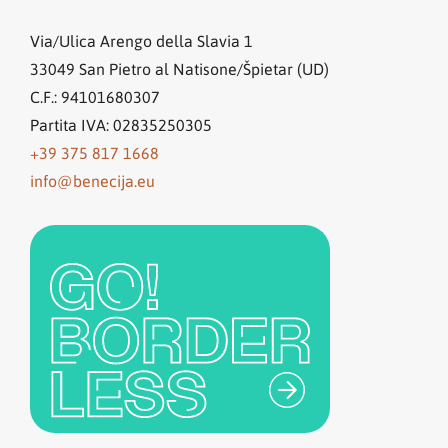
Via/Ulica Arengo della Slavia 1
33049
San Pietro al Natisone/Špietar (UD)
C.F.: 94101680307
Partita IVA: 02835250305
+39 375 817 1668
info@benecija.eu