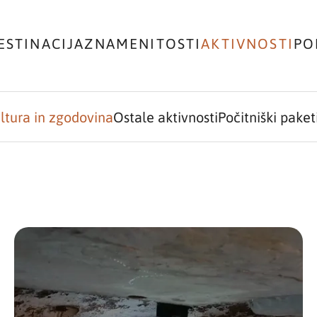
ESTINACIJA
ZNAMENITOSTI
AKTIVNOSTI
PO
ltura in zgodovina
Ostale aktivnosti
Počitniški paket