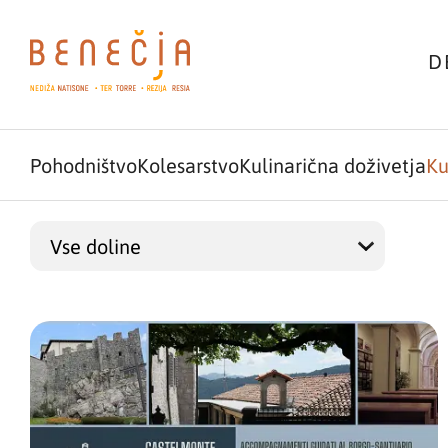
D
Pohodništvo
Kolesarstvo
Kulinarična doživetja
Ku