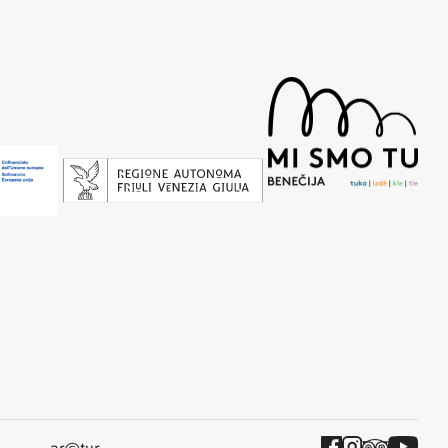
ar
tur