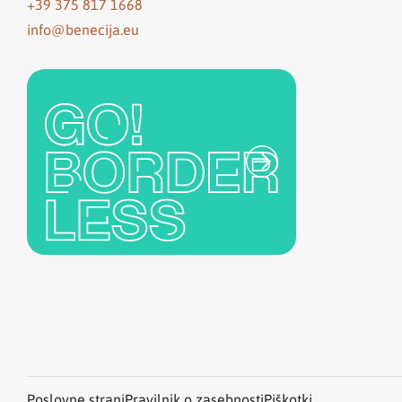
+39 375 817 1668
info@benecija.eu
Poslovne strani
Pravilnik o zasebnosti
Piškotki