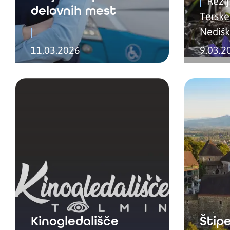
Rezi
delovnih mest
Terske
Nedišk
11.03.2026
9.03.2
Kinogledališče
Štipe