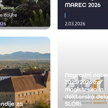
ja
MAREC 2026
 doline
e doline
026
2.03.2026
Nagradni nate
2025/2026 za
magistrska in
doktorska dela
ndije za
SLORI