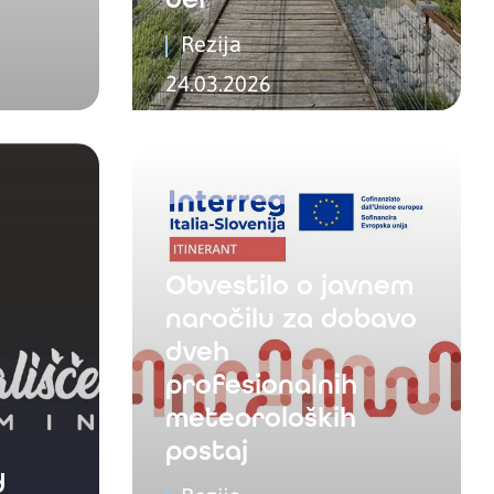
Rezija
24.03.2026
Obvestilo o javnem
naročilu za dobavo
dveh
profesionalnih
meteoroloških
postaj
d