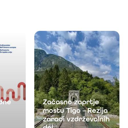
zdne
Začasno zaprtje
mostu Tigo – Rezija
zaradi vzdrževalnih
del