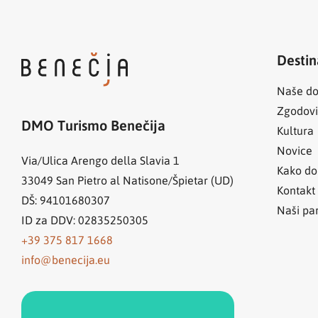
Destin
Naše do
Zgodov
DMO Turismo Benečija
Kultura
Novice
Via/Ulica Arengo della Slavia 1
Kako do
33049
San Pietro al Natisone/Špietar (UD)
Kontakt
DŠ: 94101680307
Naši par
ID za DDV: 02835250305
+39 375 817 1668
info@benecija.eu