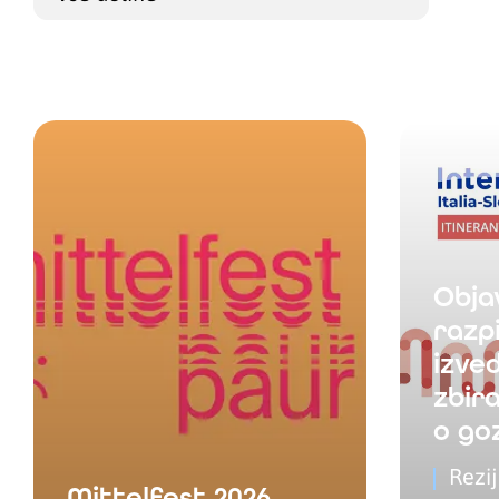
Obja
razpi
izved
zbir
o goz
Rezi
Mittelfest 2026