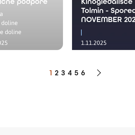
ične podpore
Kinogledališče
Tolmin - Spore
ja
NOVEMBER 20
 doline
e doline
025
1.11.2025
1
2
3
4
5
6