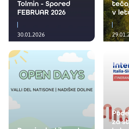
Tolmin - Spored
teča
FEBRUAR 2026
v let
30.01.2026
29.01.
Pode
za s