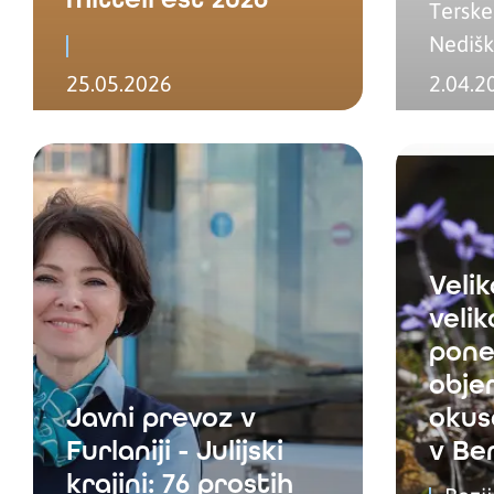
Terske
Nedišk
25.05.2026
2.04.2
Velik
veli
pone
obje
Javni prevoz v
okuso
Furlaniji - Julijski
v Ben
krajini: 76 prostih