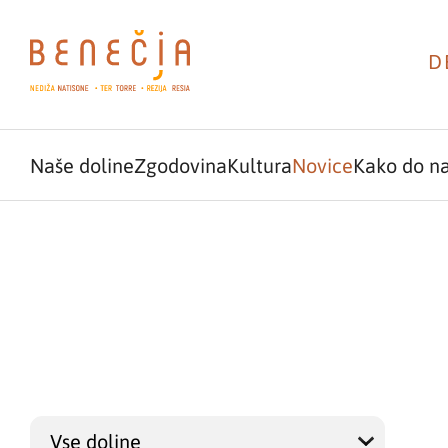
D
Naše doline
Zgodovina
Kultura
Novice
Kako do n