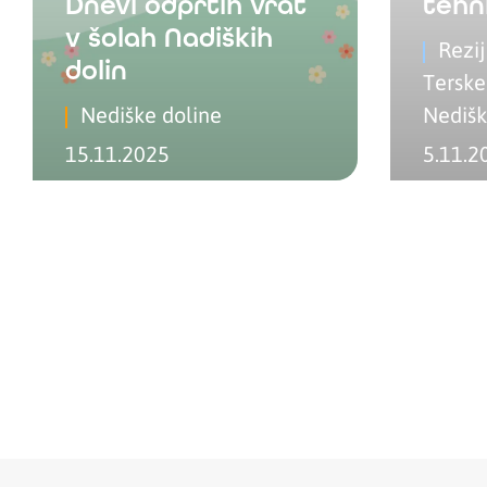
Dnevi odprtih vrat
tehn
v šolah Nadiških
Rezi
dolin
Terske
Nediške doline
Nedišk
15.11.2025
5.11.2