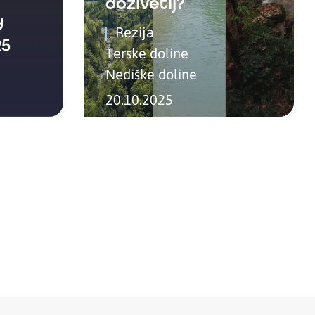
doživetij?
d
Rezija
25
Terske doline
Nediške doline
20.10.2025