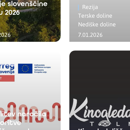
je slovenščine
Rezija
u 2026
Terske doline
Nediške doline
2026
7.01.2026
litev naročila
toritve