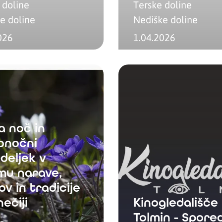
 doline
Terske doline
e doline
Nediške doline
026
1.04.2026
a noč in
konočni
deljek v
mu narave,
v in tradicije
ečiji
Kinogledališče
Tolmin - Spore