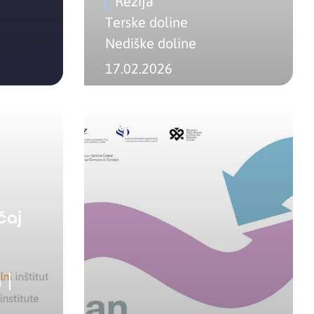
Rezija
Terske doline
Nediške doline
17.02.2026
čaj
 |