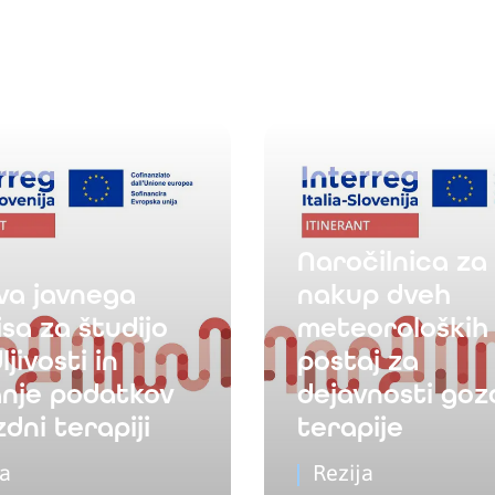
Naročilnica za
va javnega
nakup dveh
sa za študijo
meteoroloških
ljivosti in
postaj za
anje podatkov
dejavnosti go
dni terapiji
terapije
ja
Rezija