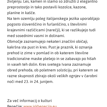
življenju. Les, kamen in slamo so združili z elegantno
preprostostjo in tako postavili kozolce, kazone,
planïne in kašče.
Na tem ozemlju poleg italijanskega jezika uporabljajo
pogosto slovenščino in furlanščino, s številnimi
krajevnimi različicami (narečji), ki se razlikujejo tudi
med sosednimi vasmi in dolinami.
Območje zaznamujejo nekateri značilni običaji,
kakršna sta pust in kres. Pust je praznik, ki oznanja
prehod iz zime v pomlad in ob katerem številne
tradicionalne maske plešejo in se zabavajo po hišah
in vaseh teh dolin. Kres svetega Ivana zaznamuje
obred prehoda, ob poletnem solsticiju, pri katerem se
razne skupnosti zbirajo okoli velikih ognjev v čarobni
noči med 23. in 24. junijem.
Za več informacij o kulturi
Benečije:
www.iskbenecija.eu