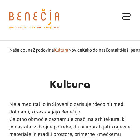
Naše doline
Zgodovina
Kultura
Novice
Kako do nas
Kontakt
Naši part
Kultura
Meja med Italijo in Slovenijo zarisuje rdečo nit med
dolinami, ki sestavljajo Benečijo.
Celotno območje zaznamuje značilna arhitektura, ki
je nastala iz dvojne potrebe, da bi uporabljali krajevne
materiale in gradili prostore, primerne kmečkemu