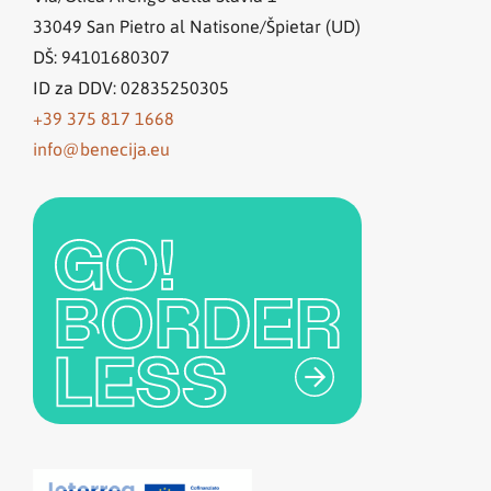
33049
San Pietro al Natisone/Špietar (UD)
DŠ: 94101680307
ID za DDV: 02835250305
+39 375 817 1668
info@benecija.eu