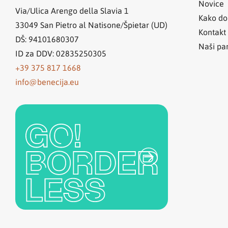
Novice
Via/Ulica Arengo della Slavia 1
Kako do
33049
San Pietro al Natisone/Špietar (UD)
Kontakt
DŠ: 94101680307
Naši par
ID za DDV: 02835250305
+39 375 817 1668
info@benecija.eu