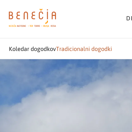
D
Koledar dogodkov
Tradicionalni dogodki