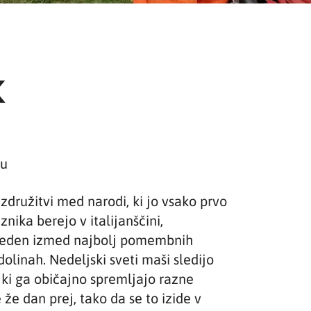
k
ru
združitvi med narodi, ki jo vsako prvo
ika berejo v italijanščini,
 je eden izmed najbolj pomembnih
olinah. Nedeljski sveti maši sledijo
 ki ga običajno spremljajo razne
že dan prej, tako da se to izide v