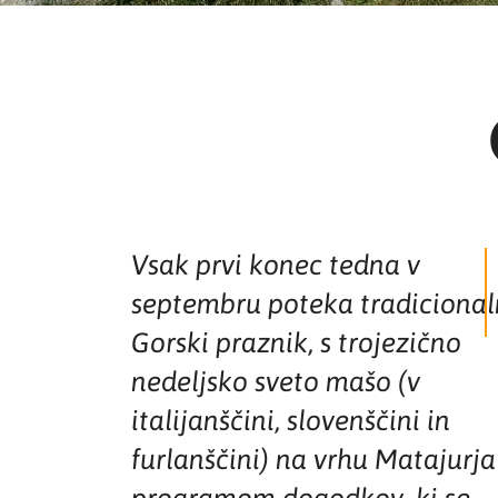
Vsak prvi konec tedna v
septembru poteka tradicional
Gorski praznik, s trojezično
nedeljsko sveto mašo (v
italijanščini, slovenščini in
furlanščini) na vrhu Matajurja
programom dogodkov, ki se