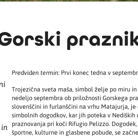
Gorski prazni
Prvi konec tedna v septemb
Predviden termin:
ni
Trojezična sveta maša, simbol želje po miru in 
nedeljo septembra ob priložnosti Gorskega prazn
slovenščini in furlanščini na vrhu Matajurja,
simbolnih dogodkov, kar jih poteka v Nediških d
praznovanja pri koči Rifugio Pelizzo. Dogodek,
 in
športne, kulturne in glasbene pobude, se začne 