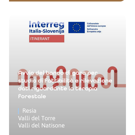
Avvio del bando di gara per
studio di fattibilità e rilevazione
dati riguardante la terapia
forestale
Resia
Valli del Torre
Valli del Natisone