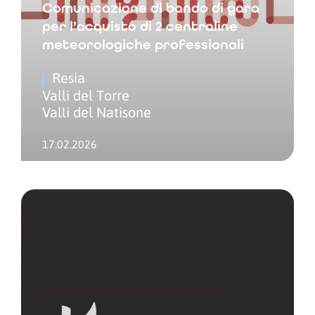
Comunicazione di bando di gara
per l’acquisto di 2 centraline
meteorologiche professionali
Resia
Valli del Torre
Valli del Natisone
17.02.2026