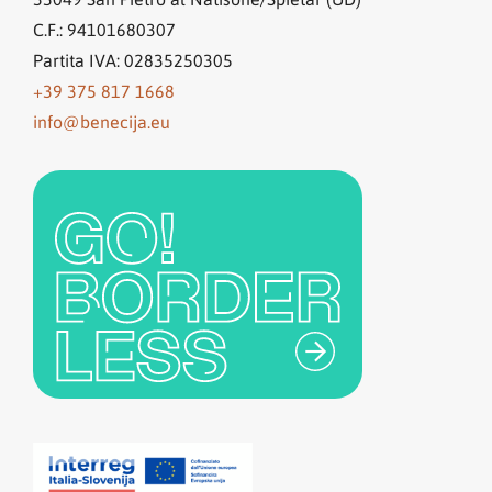
C.F.: 94101680307
Partita IVA: 02835250305
+39 375 817 1668
info@benecija.eu