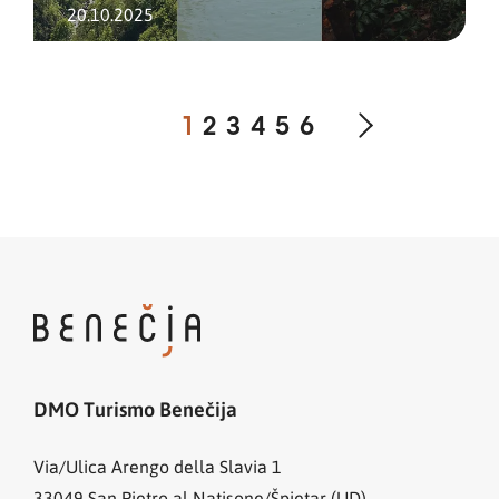
20.10.2025
1
2
3
4
5
6
DMO Turismo Benečija
Via/Ulica Arengo della Slavia 1
33049
San Pietro al Natisone/Špietar (UD)