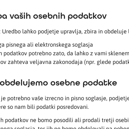
ba vaših osebnih podatkov
Uredbo lahko podjetje upravlja, zbira in obdeluje 
a pisnega ali elektronskega soglasja
nih podatkov potrebno zato, da lahko z vami sklen
ov zahteva veljavna zakonodaja (npr. glede podatk
 obdelujemo osebne podatke
e potrebno vaše izrecno in pisno soglasje, podjetje
re so nam bili podatki posredovani.
 podatkov ne bomo posodili ali prodali tretji oseb
nega soglasja, ter jih ne bomo obdelovali na noben d