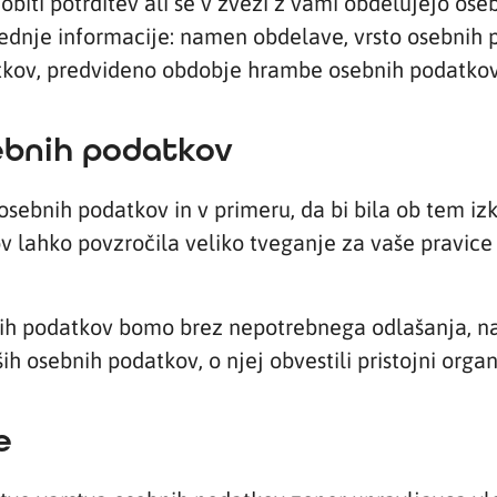
biti potrditev ali se v zvezi z vami obdelujejo ose
lednje informacije: namen obdelave, vrsto osebnih 
tkov, predvideno obdobje hrambe osebnih podatkov,
ebnih podatkov
 osebnih podatkov in v primeru, da bi bila ob tem iz
ov lahko povzročila veliko tveganje za vaše pravice
nih podatkov bomo brez nepotrebnega odlašanja, na
ših osebnih podatkov, o njej obvestili pristojni organ
e