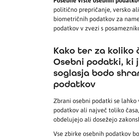
Posebne vrste osebnih podatko
politično prepričanje, versko al
biometričnih podatkov za namen
podatkov v zvezi s posamezniko
Kako ter za koliko
Osebni podatki, ki
soglasja bodo shran
podatkov
Zbrani osebni podatki se lahko 
podatkov ali največ toliko časa
obdelujejo ali dosežejo zakons
Vse zbirke osebnih podatkov bo