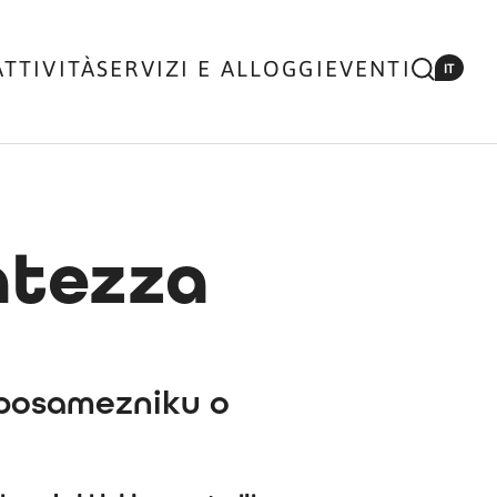
ATTIVITÀ
SERVIZI E ALLOGGI
EVENTI
IT
vatezza
posamezniku o