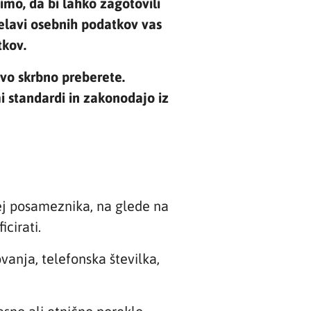
imo, da bi lahko zagotovili
elavi osebnih podatkov vas
tkov.
avo skrbno preberete.
 standardi in zakonodajo iz
rej posameznika, na glede na
icirati.
anja, telefonska številka,