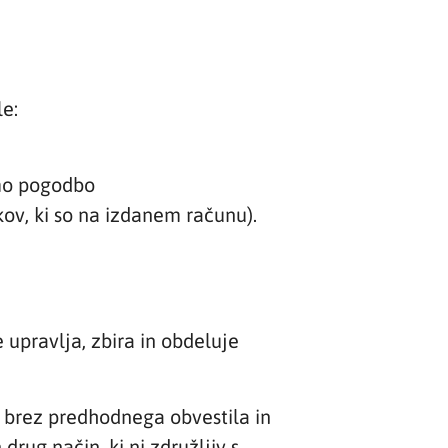
le:
emo pogodbo
ov, ki so na izdanem računu).
 upravlja, zbira in obdeluje
i brez predhodnega obvestila in
rug način, ki ni združljiv s