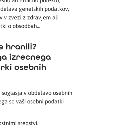
sno ali etnično poreklo,
 obdelava genetskih podatkov,
 v zvezi z zdravjem ali
ki o obsodbah...
 hranili?
ega izrecnega
irki osebnih
a soglasja v obdelavo osebnih
ega se vaši osebni podatki
tnimi sredstvi.