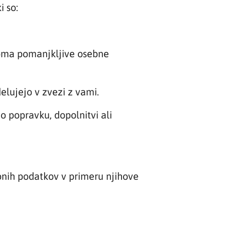
i so:
roma pomanjkljive osebne
elujejo v zvezi z vami.
o popravku, dopolnitvi ali
bnih podatkov v primeru njihove