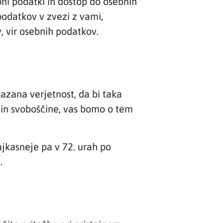
bni podatki in dostop do osebnih
podatkov v zvezi z vami,
 vir osebnih podatkov.
kazana verjetnost, da bi taka
 in svoboščine, vas bomo o tem
jkasneje pa v 72. urah po
.