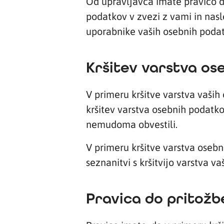
Od upravljavca imate pravico do
podatkov v zvezi z vami in nas
uporabnike vaših osebnih poda
Kršitev varstva os
V primeru kršitve varstva vaših
kršitev varstva osebnih podatk
nemudoma obvestili.
V primeru kršitve varstva oseb
seznanitvi s kršitvijo varstva va
Pravica do pritožb