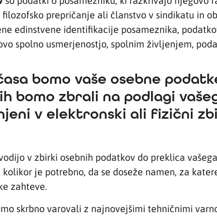
v
so podatki o posamezniku, ki razkrivajo njegovo ra
i filozofsko prepričanje ali članstvo v sindikatu in
e edinstvene identifikacije posameznika, podatkov
vo spolno usmerjenostjo, spolnim življenjem, podat
 časa bomo vaše osebne podatke
 jih bomo zbrali na podlagi vaš
jeni v elektronski ali fizični zb
vodijo v zbirki osebnih podatkov do preklica vašeg
, kolikor je potrebno, da se doseže namen, za kater
ke zahteve.
mo skrbno varovali z najnovejšimi tehničnimi varnos