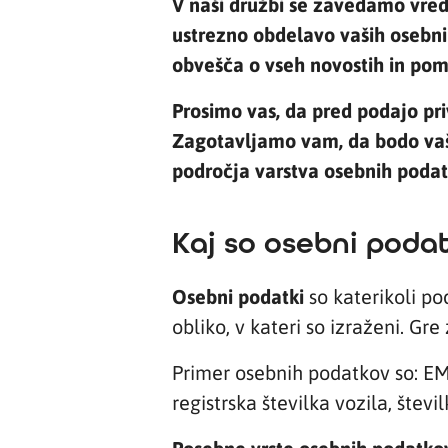
V naši družbi se zavedamo vredn
ustrezno obdelavo vaših osebn
obvešča o vseh novostih in pom
Prosimo vas, da pred podajo pr
Zagotavljamo vam, da bodo vaši
področja varstva osebnih podat
Kaj so osebni podat
Osebni podatki
so katerikoli po
obliko, v kateri so izraženi. Gr
Primer osebnih podatkov so: EM
registrska številka vozila, štev