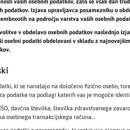
osti vaših osebnih podatkov, zato se vsak dan trud
ih podatkov. Izjava upravljavca posamezniku o obd
embnostih na področju varstva vaših osebnih poda
ivolitve v obdelavo osebnih podatkov naslednjo izj
 osebni podatki obdelovani v skladu z najnovejšimi
kov.
ki
datki, ki se nanašajo na določeno fizično osebo, to
e za podatke na podlagi katerih vas je mogoče identif
ŠO, davčna številka, številka zdravstvenega zavarov
ilka osebnega transakcijskega računa...