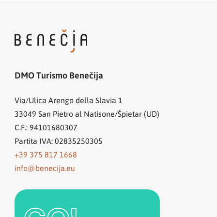
DMO Turismo Benečija
Via/Ulica Arengo della Slavia 1
33049
San Pietro al Natisone/Špietar (UD)
C.F.: 94101680307
Partita IVA: 02835250305
+39 375 817 1668
info@benecija.eu