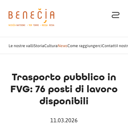
Le nostre valli
Storia
Cultura
News
Come raggiungerci
Contatti
I nost
Trasporto pubblico in
FVG: 76 posti di lavoro
disponibili
11.03.2026