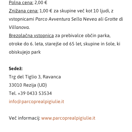
Polna cena:
2,00 €
Znižana cena:
1,00 € za skupine več kot 10 ljudi, z
vstopnicami
ali
Parco Avventura Sella Nevea
Grotte di
.
Villanova
Brezplačna vstopnica
za prebivalce občin parka,
otroke do 6. leta, starejše od 65 let, skupine in šole, ki
obiskujejo park
Sedež:
Trg del Tiglio 3, Ravanca
33010 Rezija (UD)
Tel. +39 0433 53534
info@parcoprealpigiulie.it
Več informacij:
www.parcoprealpigiulie.it