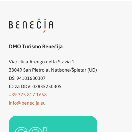
DMO Turismo Benečija
Via/Ulica Arengo della Slavia 1
33049
San Pietro al Natisone/Špietar (UD)
DŠ: 94101680307
ID za DDV: 02835250305
+39 375 817 1668
info@benecija.eu