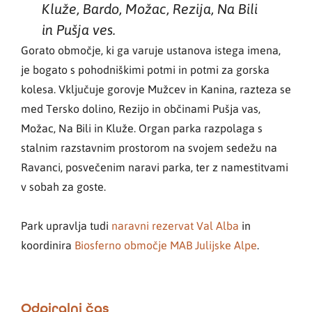
Kluže, Bardo, Možac, Rezija, Na Bili
in Pušja ves.
Gorato območje, ki ga varuje ustanova istega imena,
je bogato s pohodniškimi potmi in potmi za gorska
kolesa. Vključuje gorovje Mužcev in Kanina, razteza se
med Tersko dolino, Rezijo in občinami Pušja vas,
Možac, Na Bili in Kluže. Organ parka razpolaga s
stalnim razstavnim prostorom na svojem sedežu na
Ravanci, posvečenim naravi parka, ter z namestitvami
v sobah za goste.
Park upravlja tudi
naravni rezervat Val Alba
in
koordinira
Biosferno območje MAB Julijske Alpe
.
Odpiralni čas