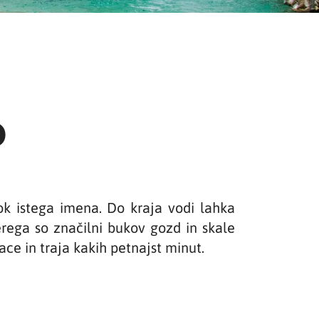
p
otok istega imena. Do kraja vodi lahka
rega so značilni bukov gozd in skale
ce in traja kakih petnajst minut.