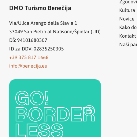
Zgodov
DMO Turismo Benečija
Kultura
Novice
Via/Ulica Arengo della Slavia 1
Kako do
33049
San Pietro al Natisone/Špietar (UD)
Kontakt
DŠ: 94101680307
Naši par
ID za DDV: 02835250305
+39 375 817 1668
info@benecija.eu