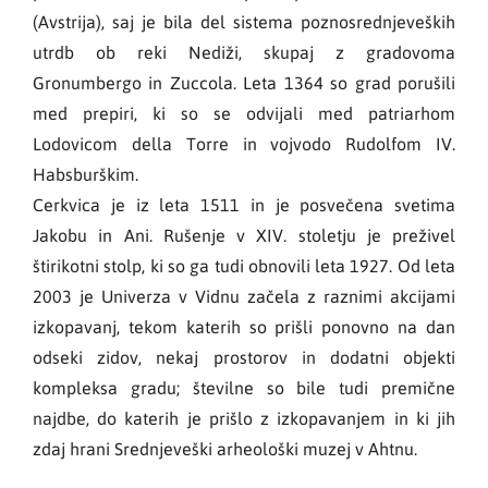
(Avstrija), saj je bila del sistema poznosrednjeveških
utrdb ob reki Nediži, skupaj z gradovoma
Gronumbergo in Zuccola. Leta 1364 so grad porušili
med prepiri, ki so se odvijali med patriarhom
Lodovicom della Torre in vojvodo Rudolfom IV.
Habsburškim.
Cerkvica je iz leta 1511 in je posvečena svetima
Jakobu in Ani. Rušenje v XIV. stoletju je preživel
štirikotni stolp, ki so ga tudi obnovili leta 1927. Od leta
2003 je Univerza v Vidnu začela z raznimi akcijami
izkopavanj, tekom katerih so prišli ponovno na dan
odseki zidov, nekaj prostorov in dodatni objekti
kompleksa gradu; številne so bile tudi premične
najdbe, do katerih je prišlo z izkopavanjem in ki jih
zdaj hrani Srednjeveški arheološki muzej v Ahtnu.