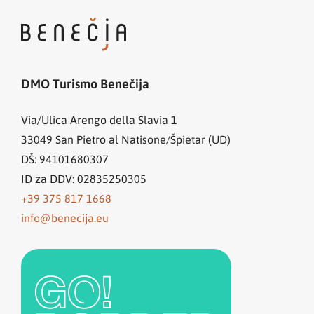
DMO Turismo Benečija
Via/Ulica Arengo della Slavia 1
33049
San Pietro al Natisone/Špietar (UD)
DŠ: 94101680307
ID za DDV: 02835250305
+39 375 817 1668
info@benecija.eu