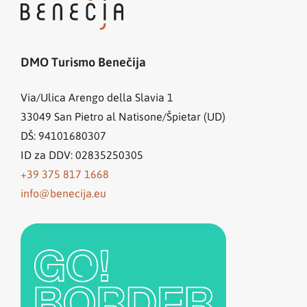
DMO Turismo Benečija
Via/Ulica Arengo della Slavia 1
33049
San Pietro al Natisone/Špietar (UD)
DŠ: 94101680307
ID za DDV: 02835250305
+39 375 817 1668
info@benecija.eu