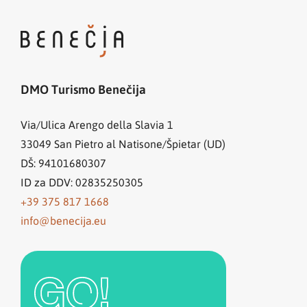
DMO Turismo Benečija
Via/Ulica Arengo della Slavia 1
33049
San Pietro al Natisone/Špietar (UD)
DŠ: 94101680307
ID za DDV: 02835250305
+39 375 817 1668
info@benecija.eu