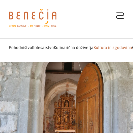
Pohodništvo
Kolesarstvo
Kulinarična doživetja
Kultura in zgodovina