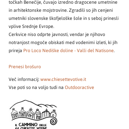
točkah Benečije, čuvajo izredno dragocene umetnine
in arhitektonske mojstrovine. Zgradili so jih cenjeni
umetniki slovenske škofjeloške šole in s seboj prinesli
vplive Srednje Evrope.
Cerkvice niso odprte javnosti, vendar je njihovo
notranjost mogoče obiskati med vodenimi izleti, ki jih
prireja
Pro Loco Nediške doline - Valli del Natisone
.
Prenesi brošuro
Več informacij:
www.chiesettevotive.it
Vse poti so na voljo tudi na
Outdooractive