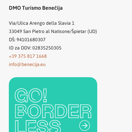
DMO Turismo Benečija
Via/Ulica Arengo della Slavia 1
33049
San Pietro al Natisone/Špietar (UD)
DŠ: 94101680307
ID za DDV: 02835250305
+39 375 817 1668
info@benecija.eu