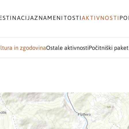
ESTINACIJA
ZNAMENITOSTI
AKTIVNOSTI
PO
ltura in zgodovina
Ostale aktivnosti
Počitniški paket