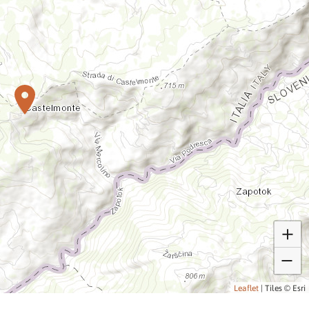
Leaflet
|
Tiles © Esri