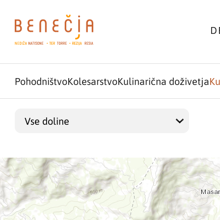
D
Pohodništvo
Kolesarstvo
Kulinarična doživetja
Ku