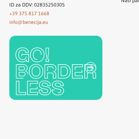
Naši par
ID za DDV: 02835250305
+39 375 817 1668
info@benecija.eu