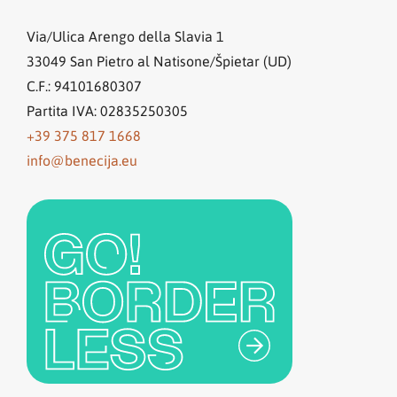
Via/Ulica Arengo della Slavia 1
33049
San Pietro al Natisone/Špietar (UD)
C.F.: 94101680307
Partita IVA: 02835250305
+39 375 817 1668
info@benecija.eu