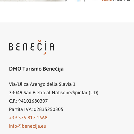
DMO Turismo Benečija
Via/Ulica Arengo della Slavia 1
33049
San Pietro al Natisone/Špietar (UD)
C.F.: 94101680307
Partita IVA: 02835250305
+39 375 817 1668
info@benecija.eu