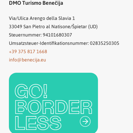
DMO Turismo Benečija
Via/Ulica Arengo della Slavia 1
33049
San Pietro al Natisone/Špietar (UD)
Steuernummer: 94101680307
Umsatzsteuer-Identifikationsnummer: 02835250305
+39 375 817 1668
info@benecija.eu