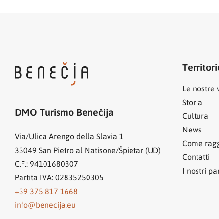
Territori
Le nostre v
Storia
DMO Turismo Benečija
Cultura
News
Via/Ulica Arengo della Slavia 1
Come ragg
33049
San Pietro al Natisone/Špietar (UD)
Contatti
C.F.: 94101680307
I nostri pa
Partita IVA: 02835250305
+39 375 817 1668
info@benecija.eu