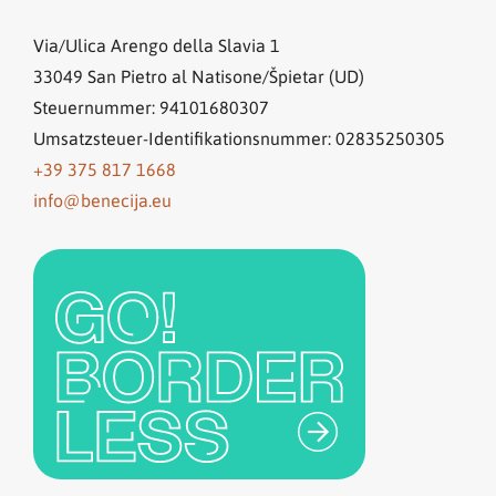
Via/Ulica Arengo della Slavia 1
33049
San Pietro al Natisone/Špietar (UD)
Steuernummer: 94101680307
Umsatzsteuer-Identifikationsnummer: 02835250305
+39 375 817 1668
info@benecija.eu