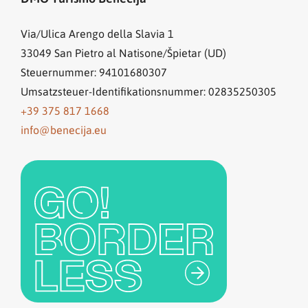
entsteht eine 
Grenze.
Via/Ulica Arengo della Slavia 1
33049
San Pietro al Natisone/Špietar (UD)
Steuernummer: 94101680307
Umsatzsteuer-Identifikationsnummer: 02835250305
+39 375 817 1668
info@benecija.eu