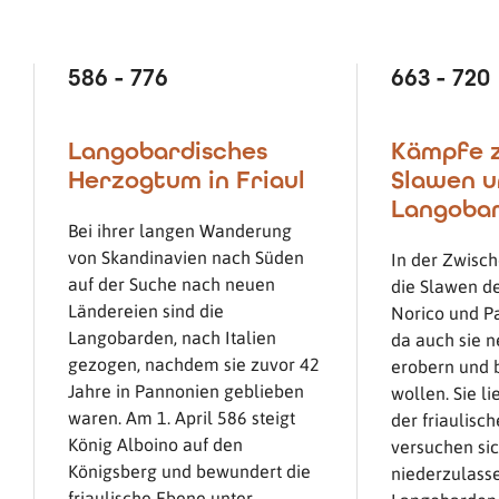
586 - 776
663 - 720
Langobardisches
Kämpfe 
Herzogtum in Friaul
Slawen u
Langoba
Bei ihrer langen Wanderung
von Skandinavien nach Süden
In der Zwisch
auf der Suche nach neuen
die Slawen d
Ländereien sind die
Norico und P
Langobarden, nach Italien
da auch sie 
gezogen, nachdem sie zuvor 42
erobern und 
Jahre in Pannonien geblieben
wollen. Sie l
waren. Am 1. April 586 steigt
der friaulisc
König Alboino auf den
versuchen sic
Königsberg und bewundert die
niederzulasse
friaulische Ebene unter