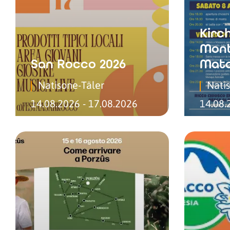
Kirch
Mont
San Rocco 2026
Mata
Natisone-Täler
Nati
14.08.2026 - 17.08.2026
14.08.