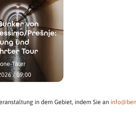
Bunker von
essimo/Prešnje:
ung und
hrter Tour
sone-Täler
2026 / 09:00
eranstaltung in dem Gebiet, indem Sie an
info@ben