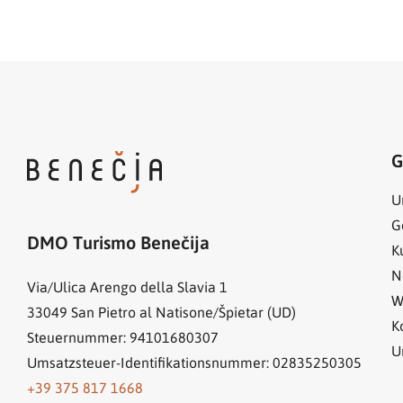
G
U
G
DMO Turismo Benečija
K
N
Via/Ulica Arengo della Slavia 1
W
33049
San Pietro al Natisone/Špietar (UD)
K
Steuernummer: 94101680307
U
Umsatzsteuer-Identifikationsnummer: 02835250305
+39 375 817 1668