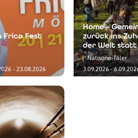
Home – Gemei
a Frico Fest
zurück ins Zu
der Welt statt
a
Natisone-Täler
2026 - 23.08.2026
3.09.2026 - 6.09.202