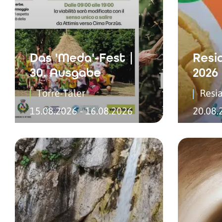
Das 'Meda'-Fest |
Resi
30. Ausgabe
2026
Torre-Täler
Resi
15.08.2026 - 16.08.2026
20.08.