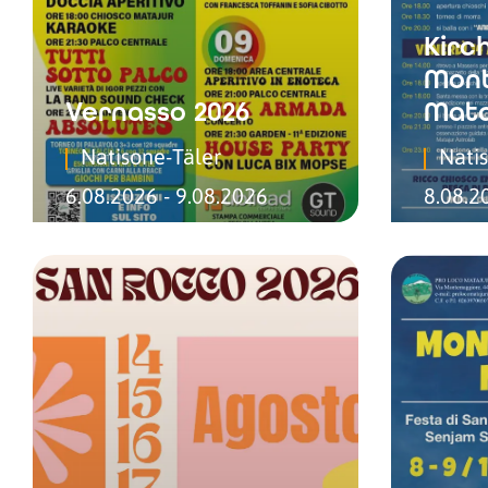
Kirch
Mont
Vernasso 2026
Mata
Natisone-Täler
Nati
6.08.2026 - 9.08.2026
8.08.2