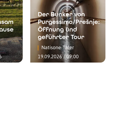
Der Bunker von
nsam
Purgessimo/Prešnje:
hause
Öffnung und
geführter Tour
Natisone-Täler
6
19.09.2026 / 09:00