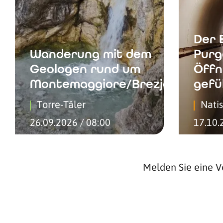
Der 
Wanderung mit dem
Purg
Geologen rund um
Öffn
Montemaggiore/Brezje
gefü
Torre-Täler
Nati
26.09.2026 / 08:00
17.10.
Melden Sie eine V