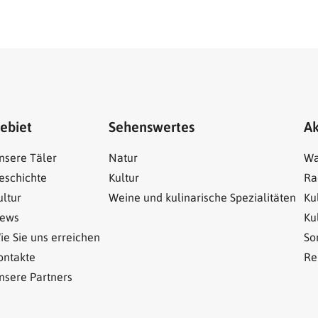
ebiet
Sehenswertes
Ak
nsere Täler
Natur
Wa
eschichte
Kultur
Ra
ultur
Weine und kulinarische Spezialitäten
Ku
ews
Ku
ie Sie uns erreichen
So
ontakte
Re
nsere Partners