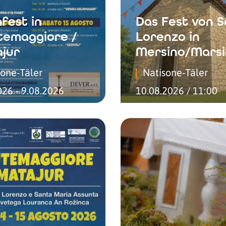
fest in
Das Fest von 
emaggiore /
Lorenzo in
jur
Mersino/Marsi
sone-Täler
Natisone-Täler
026 - 9.08.2026
10.08.2026 / 11:00