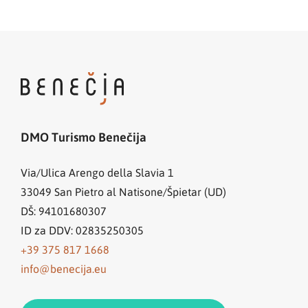
DMO Turismo Benečija
Via/Ulica Arengo della Slavia 1
33049
San Pietro al Natisone/Špietar (UD)
DŠ: 94101680307
ID za DDV: 02835250305
+39 375 817 1668
info@benecija.eu