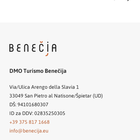
DMO Turismo Benečija
Via/Ulica Arengo della Slavia 1
33049
San Pietro al Natisone/Špietar (UD)
DŠ: 94101680307
ID za DDV: 02835250305
+39 375 817 1668
info@benecija.eu