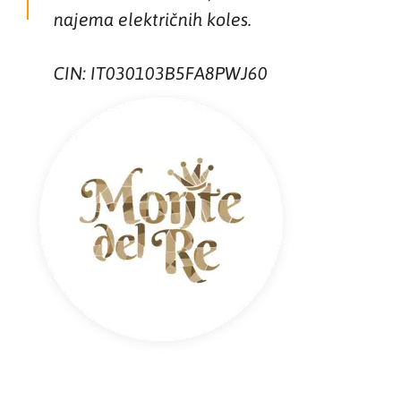
najema električnih koles.
CIN: IT030103B5FA8PWJ60