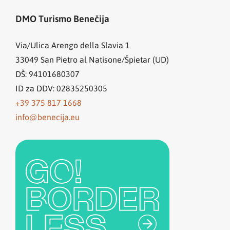
DMO Turismo Benečija
Via/Ulica Arengo della Slavia 1
33049
San Pietro al Natisone/Špietar (UD)
DŠ: 94101680307
ID za DDV: 02835250305
+39 375 817 1668
info@benecija.eu