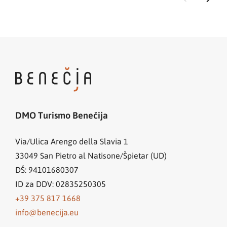
DMO Turismo Benečija
Via/Ulica Arengo della Slavia 1
33049
San Pietro al Natisone/Špietar (UD)
DŠ: 94101680307
ID za DDV: 02835250305
+39 375 817 1668
info@benecija.eu