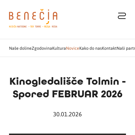
Naše doline
Zgodovina
Kultura
Novice
Kako do nas
Kontakt
Naši part
Kinogledališče Tolmin -
Spored FEBRUAR 2026
30.01.2026