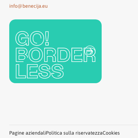
info@benecija.eu
Pagine aziendali
Politica sulla riservatezza
Cookies