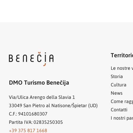
Territori
Le nostre v
Storia
DMO Turismo Benečija
Cultura
News
Via/Ulica Arengo della Slavia 1
Come ragg
33049
San Pietro al Natisone/Špietar (UD)
Contatti
C.F.: 94101680307
I nostri pa
Partita IVA: 02835250305
+39 375 817 1668