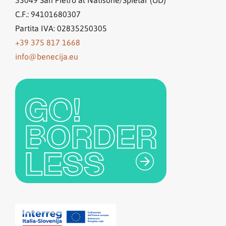
C.F.: 94101680307
Partita IVA: 02835250305
+39 375 817 1668
info@benecija.eu