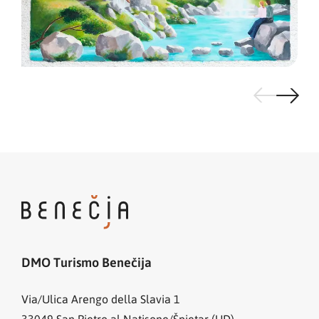
DMO Turismo Benečija
Via/Ulica Arengo della Slavia 1
33049
San Pietro al Natisone/Špietar (UD)