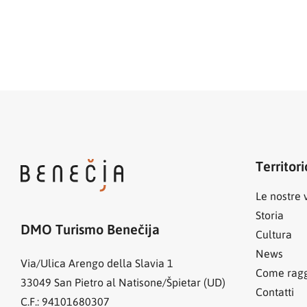
Territori
Le nostre v
Storia
DMO Turismo Benečija
Cultura
News
Via/Ulica Arengo della Slavia 1
Come ragg
33049
San Pietro al Natisone/Špietar (UD)
Contatti
C.F.: 94101680307