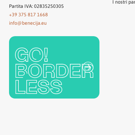
I nostri pa
Partita IVA: 02835250305
+39 375 817 1668
info@benecija.eu