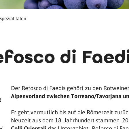
Spezialitäten
efosco di Faed
Der Refosco di Faedis gehört zu den Rotweine
Alpenvorland zwischen Torreano/Tavorjana u
m
Er geht vermutlich bis auf die Römerzeit zurüc
Neuzeit aus dem 18. Jahrhundert stammen. 20
Colli Orientali
das Untergebiet „Refosco di Faed