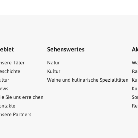
ebiet
Sehenswertes
Ak
nsere Täler
Natur
Wa
eschichte
Kultur
Ra
ultur
Weine und kulinarische Spezialitäten
Ku
ews
Ku
ie Sie uns erreichen
So
ontakte
Re
nsere Partners