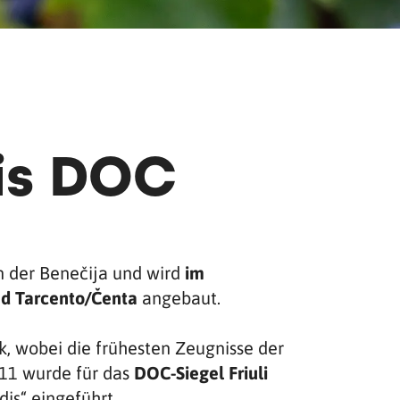
is DOC
n der Benečija und wird
im
nd Tarcento/Čenta
angebaut.
k, wobei die frühesten Zeugnisse der
11 wurde für das
DOC
-Siegel Friuli
is“ eingeführt.