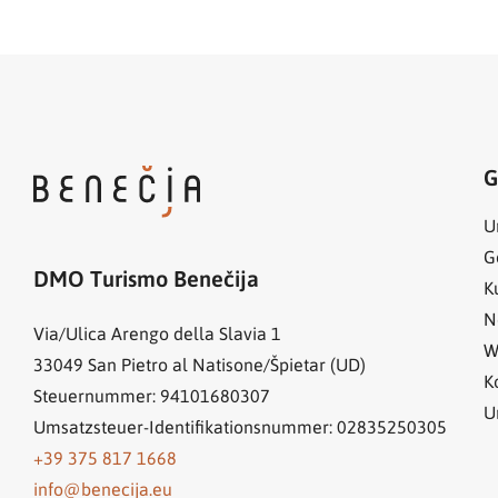
G
U
G
DMO Turismo Benečija
K
N
Via/Ulica Arengo della Slavia 1
W
33049
San Pietro al Natisone/Špietar (UD)
K
Steuernummer: 94101680307
U
Umsatzsteuer-Identifikationsnummer: 02835250305
+39 375 817 1668
info@benecija.eu