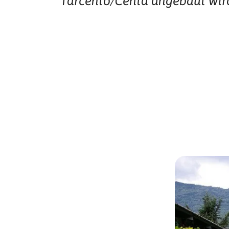
Tarcento/Čenta angebaut wir