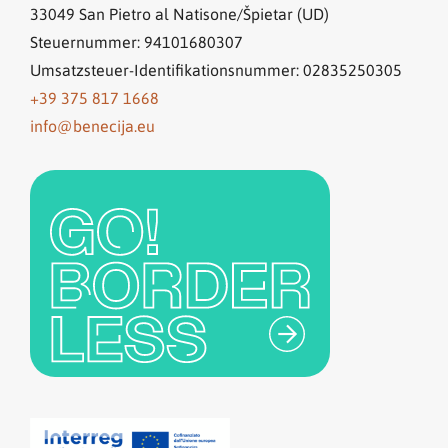
33049
San Pietro al Natisone/Špietar (UD)
Steuernummer: 94101680307
Umsatzsteuer-Identifikationsnummer: 02835250305
+39 375 817 1668
info@benecija.eu