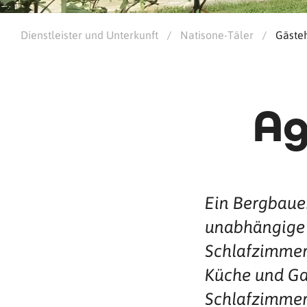
Dienstleister und Unterkunft
/
Natisone-Täler
/
Gäste
Ag
Ein Bergbaue
unabhängige
Schlafzimmer
Küche und Ga
Schlafzimmer