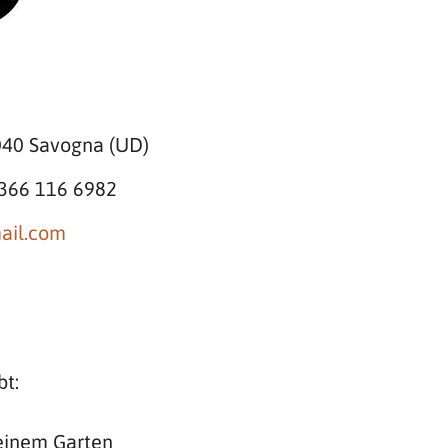
040 Savogna (UD)
 366 116 6982
ail.com
bt:
 einem Garten