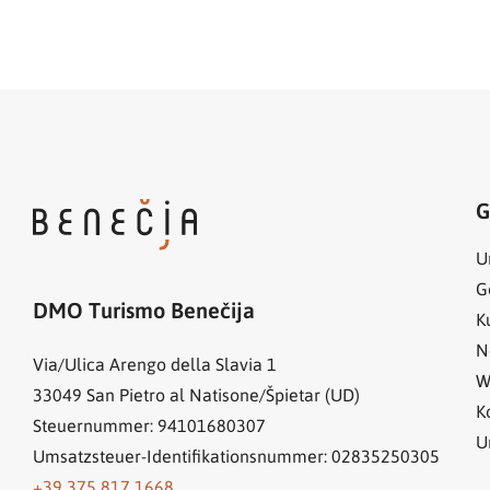
G
U
G
DMO Turismo Benečija
K
N
Via/Ulica Arengo della Slavia 1
W
33049
San Pietro al Natisone/Špietar (UD)
K
Steuernummer: 94101680307
U
Umsatzsteuer-Identifikationsnummer: 02835250305
+39 375 817 1668