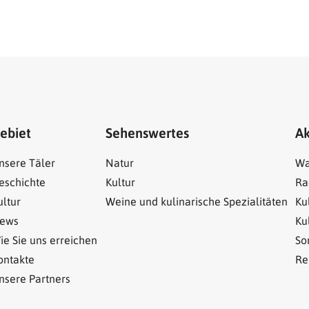
ebiet
Sehenswertes
Ak
nsere Täler
Natur
Wa
eschichte
Kultur
Ra
ultur
Weine und kulinarische Spezialitäten
Ku
ews
Ku
ie Sie uns erreichen
So
ontakte
Re
nsere Partners