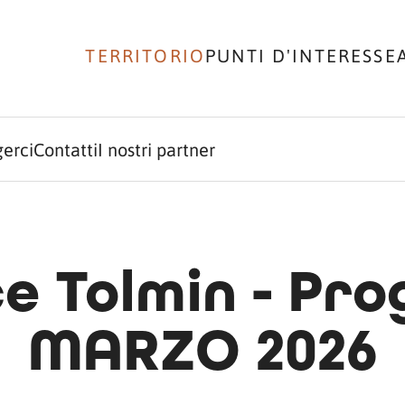
TERRITORIO
PUNTI D'INTERESSE
erci
Contatti
I nostri partner
če Tolmin - P
MARZO 2026