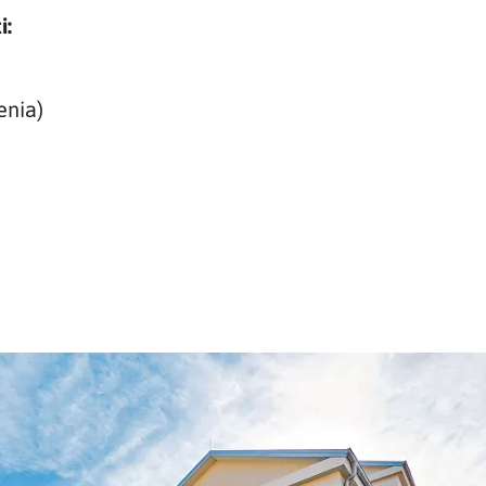
i:
enia)