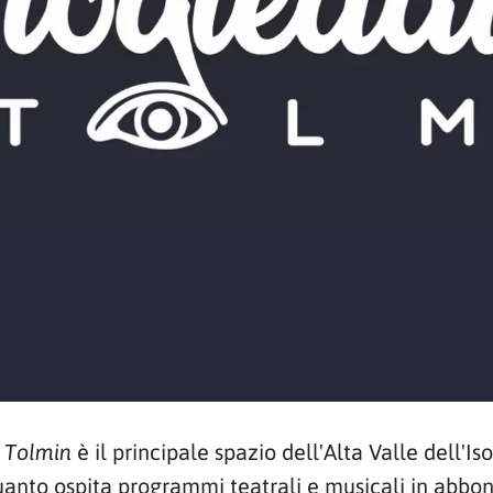
è il principale spazio dell'Alta Valle dell'Iso
 Tolmin
uanto ospita programmi teatrali e musicali in abbon