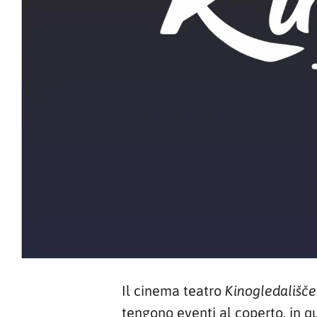
Il cinema teatro
Kinogledališče
tengono eventi al coperto, in q