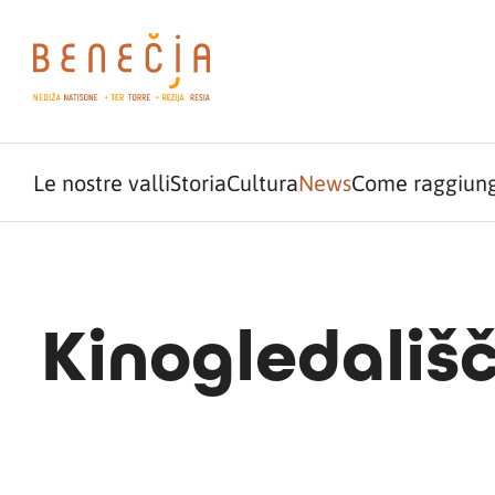
Le nostre valli
Storia
Cultura
News
Come raggiung
Kinogledališ