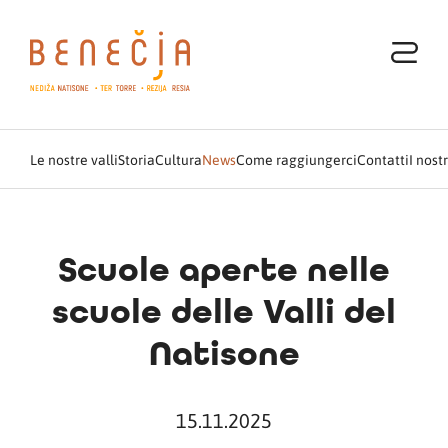
Le nostre valli
Storia
Cultura
News
Come raggiungerci
Contatti
I nost
Scuole aperte nelle
scuole delle Valli del
Natisone
15.11.2025