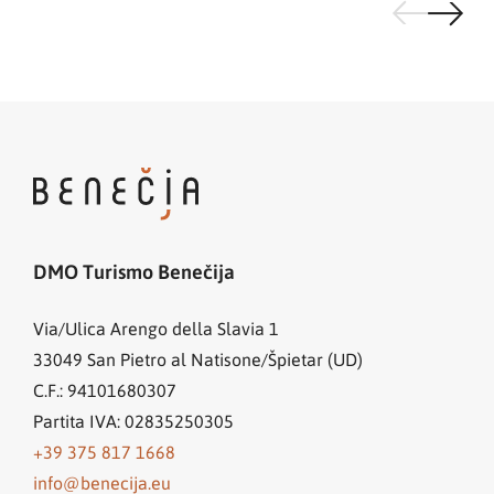
DMO Turismo Benečija
Via/Ulica Arengo della Slavia 1
33049
San Pietro al Natisone/Špietar (UD)
C.F.: 94101680307
Partita IVA: 02835250305
+39 375 817 1668
info@benecija.eu