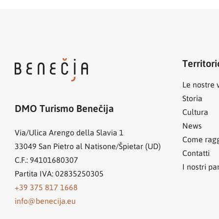
Territori
Le nostre v
Storia
DMO Turismo Benečija
Cultura
News
Via/Ulica Arengo della Slavia 1
Come ragg
33049
San Pietro al Natisone/Špietar (UD)
Contatti
C.F.: 94101680307
I nostri pa
Partita IVA: 02835250305
+39 375 817 1668
info@benecija.eu