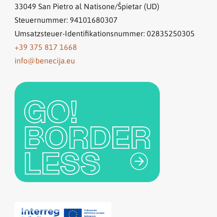
33049
San Pietro al Natisone/Špietar (UD)
Steuernummer: 94101680307
Umsatzsteuer-Identifikationsnummer: 02835250305
+39 375 817 1668
info@benecija.eu