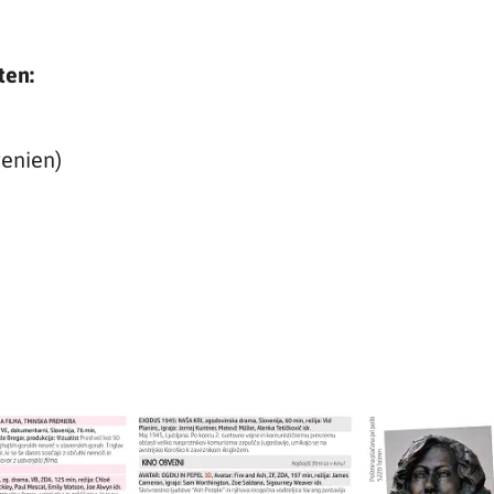
ten:
wenien)