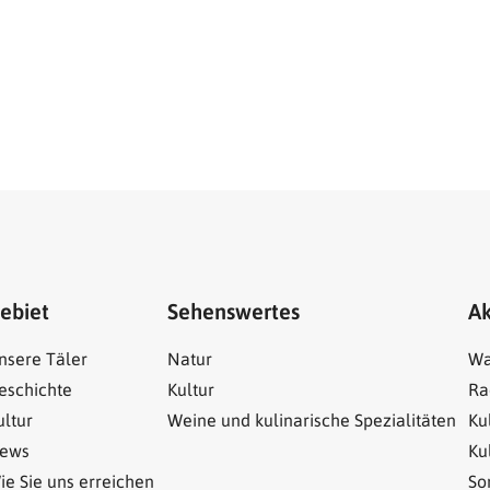
ebiet
Sehenswertes
Ak
nsere Täler
Natur
Wa
eschichte
Kultur
Ra
ultur
Weine und kulinarische Spezialitäten
Ku
ews
Ku
ie Sie uns erreichen
So