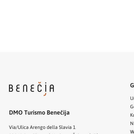
G
U
G
DMO Turismo Benečija
K
N
Via/Ulica Arengo della Slavia 1
W