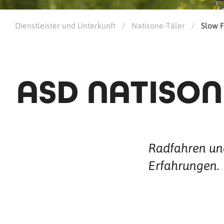
Dienstleister und Unterkunft
/
Natisone-Täler
/
Slow 
ASD NATISON
Radfahren u
Erfahrungen.