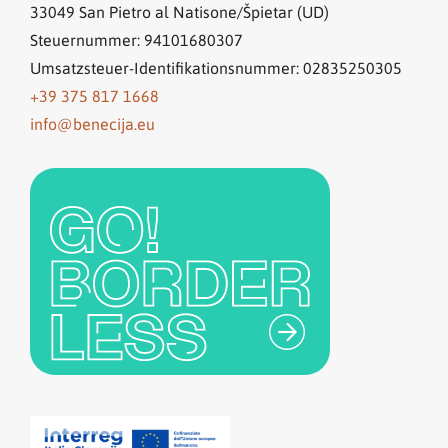
33049
San Pietro al Natisone/Špietar (UD)
Steuernummer: 94101680307
Umsatzsteuer-Identifikationsnummer: 02835250305
+39 375 817 1668
info@benecija.eu