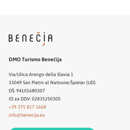
DMO Turismo Benečija
Via/Ulica Arengo della Slavia 1
33049
San Pietro al Natisone/Špietar (UD)
DŠ: 94101680307
ID za DDV: 02835250305
+39 375 817 1668
info@benecija.eu