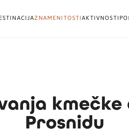
ESTINACIJA
ZNAMENITOSTI
AKTIVNOSTI
PO
vanja kmečke ci
Prosnidu