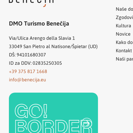
Naše do
Zgodov
DMO Turismo Benečija
Kultura
Novice
Via/Ulica Arengo della Slavia 1
Kako do
33049
San Pietro al Natisone/Špietar (UD)
Kontakt
DŠ: 94101680307
Naši par
ID za DDV: 02835250305
+39 375 817 1668
info@benecija.eu