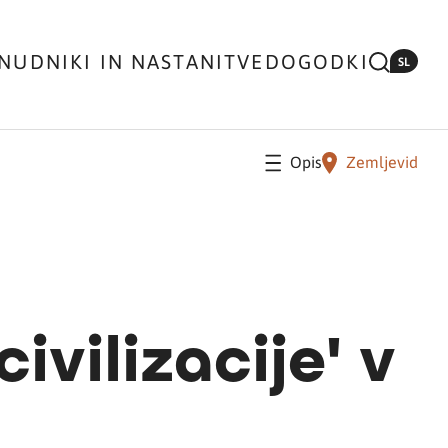
NUDNIKI IN NASTANITVE
DOGODKI
SL
Opis
Zemljevid
vilizacije' v