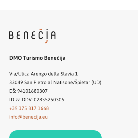
DMO Turismo Benečija
Via/Ulica Arengo della Slavia 1
33049
San Pietro al Natisone/Špietar (UD)
DŠ: 94101680307
ID za DDV: 02835250305
+39 375 817 1668
info@benecija.eu