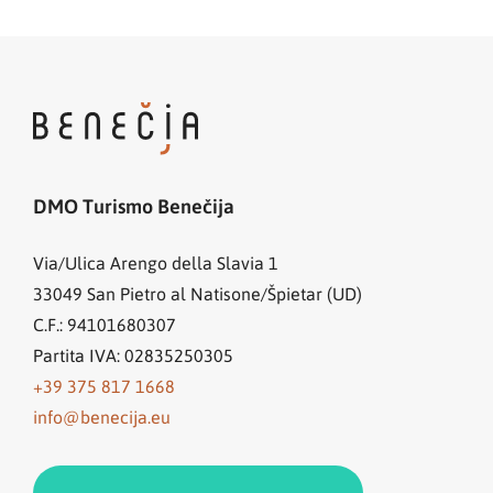
DMO Turismo Benečija
Via/Ulica Arengo della Slavia 1
33049
San Pietro al Natisone/Špietar (UD)
C.F.: 94101680307
Partita IVA: 02835250305
+39 375 817 1668
info@benecija.eu