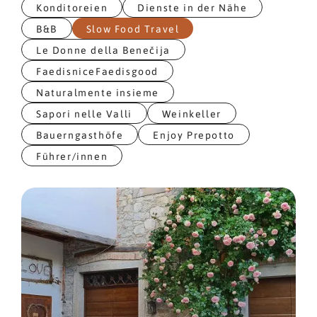
Konditoreien
Dienste in der Nähe
B&B
Slow Food Travel
Le Donne della Benečija
FaedisniceFaedisgood
Naturalmente insieme
Sapori nelle Valli
Weinkeller
Bauerngasthöfe
Enjoy Prepotto
Führer/innen