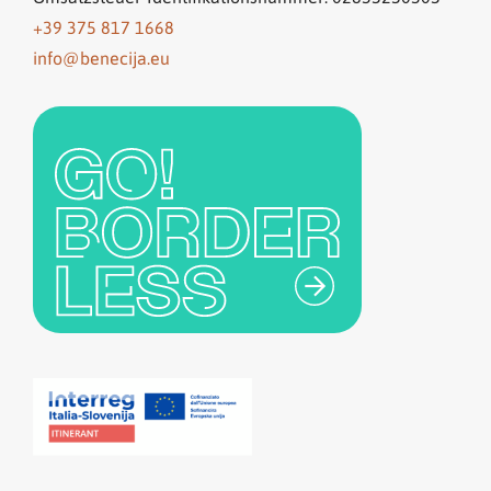
+39 375 817 1668
info@benecija.eu