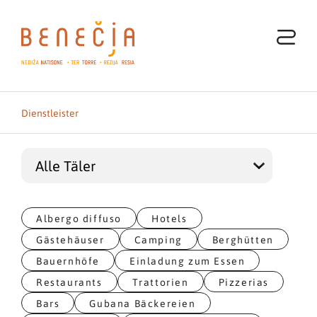
Dienstleister
Albergo diffuso
Hotels
Gästehäuser
Camping
Berghütten
Bauernhöfe
Einladung zum Essen
Restaurants
Trattorien
Pizzerias
Bars
Gubana Bäckereien