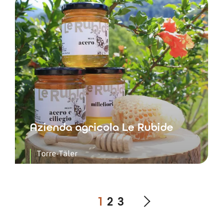
Azienda agricola Le Rubide
Torre-Täler
1
2
3