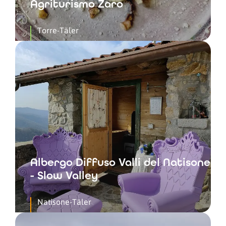
Agriturismo Zaro
Torre-Täler
Albergo Diffuso Valli del Natisone
- Slow Valley
Natisone-Täler