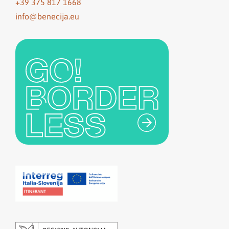
+39 375 817 1668
info@benecija.eu