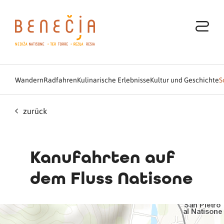
Wandern
Radfahren
Kulinarische Erlebnisse
Kultur und Geschichte
S
zurück
Kanufahrten auf
dem Fluss Natisone